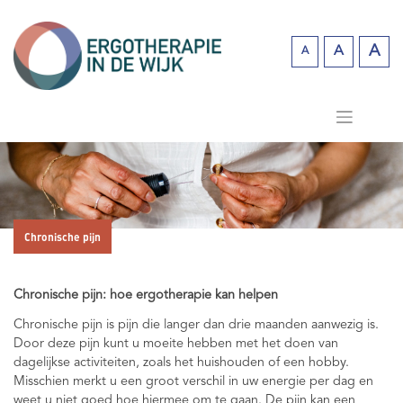
Skip
to
content
A
A
A
Incr
Reset
Decrease
fo
font
font size.
siz
size.
Chronische pijn
Chronische pijn: hoe ergotherapie kan helpen
Chronische pijn is pijn die langer dan drie maanden aanwezig is.
Door deze pijn kunt u moeite hebben met het doen van
dagelijkse activiteiten, zoals het huishouden of een hobby.
Misschien merkt u een groot verschil in uw energie per dag en
weet u niet goed hoe hiermee om te gaan. De pijn kan een