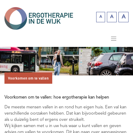
Skip
to
content
A
A
A
Incr
Reset
Decrease
fo
font
font size.
siz
size.
Voorkomen om te vallen
Voorkomen om te vallen: hoe ergotherapie kan helpen
De meeste mensen vallen in en rond hun eigen huis. Een val kan
verschillende oorzaken hebben. Dat kan bijvoorbeeld gebeuren
als u duizelig bent of ergens over struikelt.
Wij kijken samen met u in uw huis waar u kunt vallen en geven
advies om vallen te voorkomen. Dit kan gaan over aanpassingen